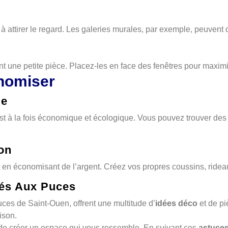
à attirer le regard. Les galeries murales, par exemple, peuvent 
t une petite pièce. Placez-les en face des fenêtres pour maximi
nomiser
ge
est à la fois économique et écologique. Vous pouvez trouver des
ion
 en économisant de l’argent. Créez vos propres coussins, rideaux
hés Aux Puces
es de Saint-Ouen, offrent une multitude d’
idées déco
et de pi
ison.
 de créer un espace qui vous ressemble. En suivant ces
astuce