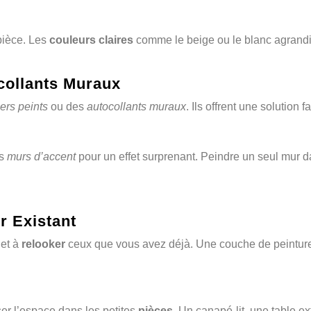
pièce. Les
couleurs claires
comme le beige ou le blanc agrandi
ocollants Muraux
ers peints
ou des
autocollants muraux
. Ils offrent une solution 
es
murs d’accent
pour un effet surprenant. Peindre un seul mur da
r Existant
et à
relooker
ceux que vous avez déjà. Une couche de peintur
er l’espace dans les petites
pièces
. Un canapé-lit, une table e