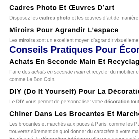
Cadres Photo Et Œuvres D’art
Disposez les
cadres photo
et les œuvres d’art de manière 
Miroirs Pour Agrandir L’espace
Les
miroirs
sont un excellent moyen d’agrandir visuellemen
Conseils Pratiques Pour Éco
Achats En Seconde Main Et Recycla
Faire des
achats en seconde main
et recycler du mobilier 
comme Le Bon Coin.
DIY (Do It Yourself) Pour La Décorat
Le
DIY
vous permet de personnaliser votre
décoration
tout
Chiner Dans Les Brocantes Et Marc
Les brocantes et marchés aux puces à Paris, comme les Puc
trouverez sûrement de quoi donner du caractère à votre ma
En résumé, la
décoration intérieure
offre une opportunité