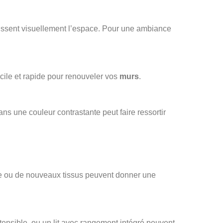
ssent visuellement l’espace. Pour une ambiance
facile et rapide pour renouveler vos
murs
.
ns une couleur contrastante peut faire ressortir
e ou de nouveaux tissus peuvent donner une
xtensible, ou un lit avec rangement intégré peuvent